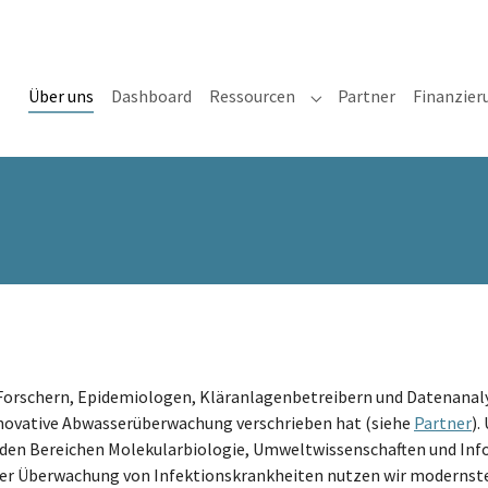
(current)
Über uns
Dashboard
Ressourcen
Partner
Finanzier
Submenu for "Ressourc
 Forschern, Epidemiologen, Kläranlagenbetreibern und Datenanaly
novative Abwasserüberwachung verschrieben hat (siehe
Partner
).
 den Bereichen Molekularbiologie, Umweltwissenschaften und Info
n der Überwachung von Infektionskrankheiten nutzen wir moderns